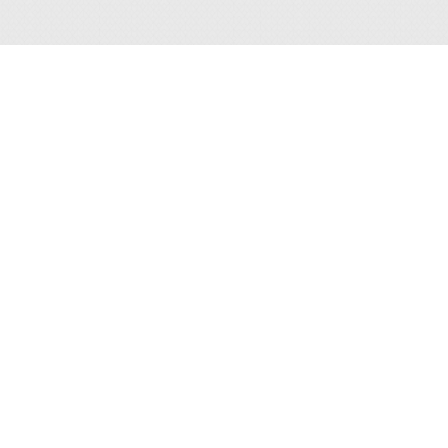
Contacta
Calle de La Prosa N° 104, San Borja, Lima 41, Perú
Teléfono : (+511) 224-7800 anexo 4001
Correo electrónico :
escuela@indecopi.gob.pe